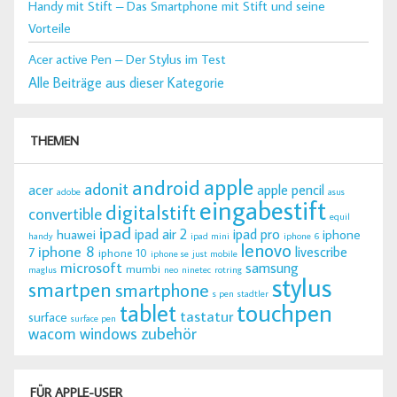
Handy mit Stift – Das Smartphone mit Stift und seine
Vorteile
Acer active Pen – Der Stylus im Test
Alle Beiträge aus dieser Kategorie
THEMEN
apple
android
adonit
acer
apple pencil
adobe
asus
eingabestift
digitalstift
convertible
equil
ipad
ipad air 2
ipad pro
huawei
iphone
handy
ipad mini
iphone 6
lenovo
iphone 8
livescribe
7
iphone 10
iphone se
just mobile
microsoft
samsung
mumbi
maglus
neo
ninetec
rotring
stylus
smartpen
smartphone
s pen
stadtler
tablet
touchpen
tastatur
surface
surface pen
zubehör
wacom
windows
FÜR APPLE-USER