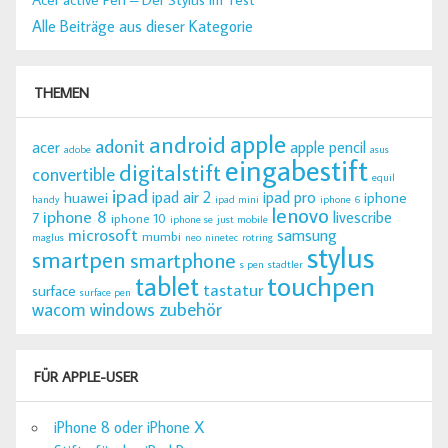
Alle Beiträge aus dieser Kategorie
THEMEN
apple
android
adonit
acer
apple pencil
adobe
asus
eingabestift
digitalstift
convertible
equil
ipad
ipad air 2
ipad pro
huawei
iphone
handy
ipad mini
iphone 6
lenovo
iphone 8
livescribe
7
iphone 10
iphone se
just mobile
microsoft
samsung
mumbi
maglus
neo
ninetec
rotring
stylus
smartpen
smartphone
s pen
stadtler
tablet
touchpen
tastatur
surface
surface pen
zubehör
wacom
windows
FÜR APPLE-USER
iPhone 8 oder iPhone X