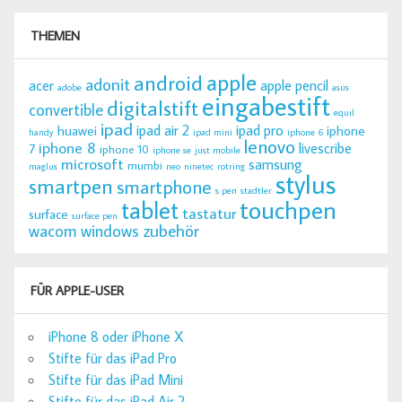
THEMEN
apple
android
adonit
acer
apple pencil
adobe
asus
eingabestift
digitalstift
convertible
equil
ipad
ipad air 2
ipad pro
huawei
iphone
handy
ipad mini
iphone 6
lenovo
iphone 8
livescribe
7
iphone 10
iphone se
just mobile
microsoft
samsung
mumbi
maglus
neo
ninetec
rotring
stylus
smartpen
smartphone
s pen
stadtler
tablet
touchpen
tastatur
surface
surface pen
zubehör
wacom
windows
FÜR APPLE-USER
iPhone 8 oder iPhone X
Stifte für das iPad Pro
Stifte für das iPad Mini
Stifte für das iPad Air 2